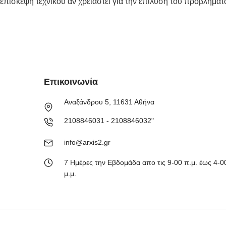
επίσκεψη τεχνικού αν χρειαστεί για την επίλυση του προβλήματ
Επικοινωνία
Αναξάνδρου 5, 11631 Αθήνα
2108846031 - 2108846032"
info@arxis2.gr
7 Ημέρες την Εβδομάδα απο τις 9-00 π.μ. έως 4-0
μ.μ.