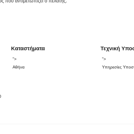
ος που αντιμετωπίζει ο πελάτης.
Καταστήματα
Τεχνική Υπο
">
">
Αθήνα
Υπηρεσίες Υποσ
0